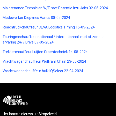
Maintenance Technician W/E met Potentie Itzu Jobs 02-06-2024
Medewerker Diepvries Hanos 08-05-2024
Reachtruckchauffeur CEVA Logistics Timing 16-05-2024
Touringcarchauffeur nationaal / internationaal, met of zonder
ervaring 24/7 Drive 07-05-2024
Trekkerchauffeur Luijten Groentechniek 14-05-2024
Vrachtwagenchauffeur Wolfram Chain 23-05-2024
Vrachtwagenchauffeur bulk IQSelect 22-04-2024
Het laatste nieuws uit Simpelveld