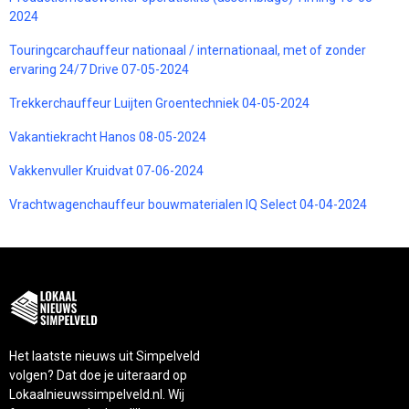
2024
Touringcarchauffeur nationaal / internationaal, met of zonder
ervaring 24/7 Drive 07-05-2024
Trekkerchauffeur Luijten Groentechniek 04-05-2024
Vakantiekracht Hanos 08-05-2024
Vakkenvuller Kruidvat 07-06-2024
Vrachtwagenchauffeur bouwmaterialen IQ Select 04-04-2024
Het laatste nieuws uit Simpelveld
volgen? Dat doe je uiteraard op
Lokaalnieuwssimpelveld.nl. Wij