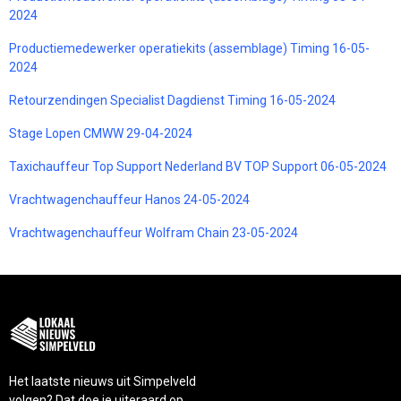
2024
Productiemedewerker operatiekits (assemblage) Timing 16-05-
2024
Retourzendingen Specialist Dagdienst Timing 16-05-2024
Stage Lopen CMWW 29-04-2024
Taxichauffeur Top Support Nederland BV TOP Support 06-05-2024
Vrachtwagenchauffeur Hanos 24-05-2024
Vrachtwagenchauffeur Wolfram Chain 23-05-2024
Het laatste nieuws uit Simpelveld
volgen? Dat doe je uiteraard op