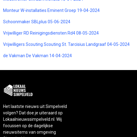
Monteur W-installaties Eminent Groep 19-04-2024
Schoonmaker SBLplus 05-06-2024
Vrijwilliger RD Reinigingsdiensten Rd4 08-05-2024
Vrijwilligers Scouting Scouting St. Tarcisius Landgraaf 04-05-2024
de Vakman De Vakman 14-04-2024
Het laatste nieuws uit Simpelveld
volgen? Dat doe je uiteraard op
Lokaalnieuwssimpelveld.nl. Wij
focussen op de dagelijkse
nieuwsitems van omgeving