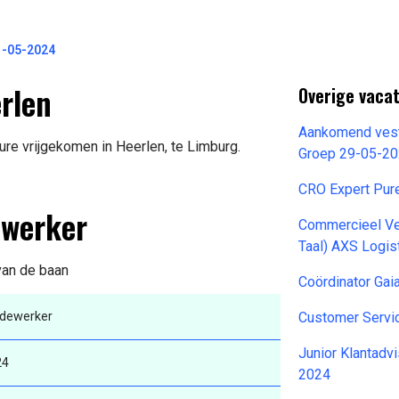
1-05-2024
rlen
Overige vacat
Aankomend ves
re vrijgekomen in Heerlen, te Limburg.
Groep 29-05-2
CRO Expert Pur
ewerker
Commercieel Ve
Taal) AXS Logis
 van de baan
Coördinator Gai
dewerker
Customer Servic
Junior Klantadv
24
2024