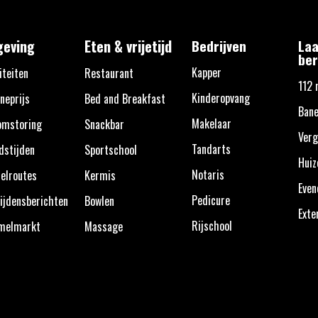
eving
Eten & vrijetijd
Bedrijven
Laa
ber
Kapper
iteiten
Restaurant
112 
Kinderopvang
neprijs
Bed and Breakfast
Bane
Makelaar
omstoring
Snackbar
Verg
Tandarts
dstijden
Sportschool
Huiz
Notaris
elroutes
Kermis
Eve
Pedicure
ijdensberichten
Bowlen
Exte
Rijschool
melmarkt
Massage