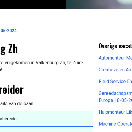
-05-2024
rg Zh
Overige vacat
Automonteur Me
e vrijgekomen in Valkenburg Zh, te Zuid-
n!
Creatieve en A
Field Service E
reider
Gereedschapsma
Europe 18-05-
tails van de baan
Hulpmonteur Li
rbereider
Machine Operat