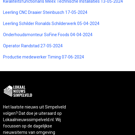
Kwaliteitsfunctionaris Meex Technische Installaties 13-05-2024
Leerling CNC Draaier Steinbusch 17-05-2024
Leerling Schilder Ronalds Schilderwerk 05-04-2024
Onderhoudsmonteur SoFine Foods 04-04-2024
Operator Randstad 27-05-2024
Productie medewerker Timing 07-06-2024
Het laatste nieuws uit Simpelveld
volgen? Dat doe je uiteraard op
Lokaalnieuwssimpelveld.nl. Wij
focussen op de dagelijkse
nieuwsitems van omgeving