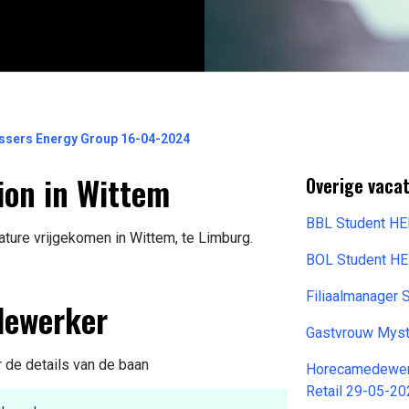
sers Energy Group 16-04-2024
on in Wittem
Overige vacat
BBL Student H
ure vrijgekomen in Wittem, te Limburg.
BOL Student H
Filiaalmanager
dewerker
Gastvrouw Mys
r de details van de baan
Horecamedewerk
Retail 29-05-2