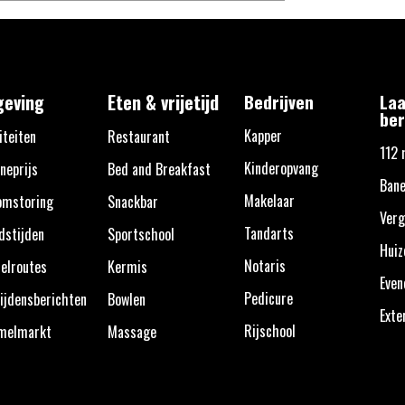
eving
Eten & vrijetijd
Bedrijven
Laa
ber
Kapper
iteiten
Restaurant
112 
Kinderopvang
neprijs
Bed and Breakfast
Bane
Makelaar
omstoring
Snackbar
Verg
Tandarts
dstijden
Sportschool
Huiz
Notaris
elroutes
Kermis
Eve
Pedicure
ijdensberichten
Bowlen
Exte
Rijschool
melmarkt
Massage