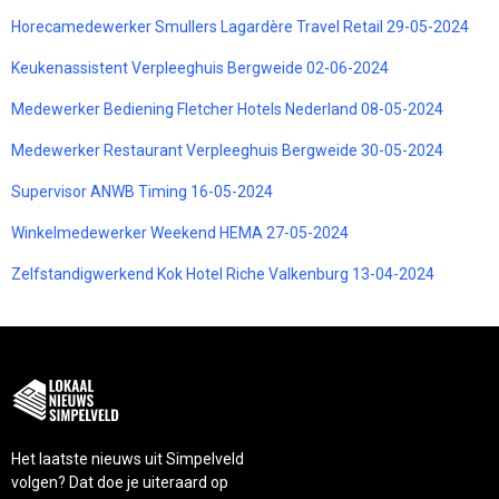
Horecamedewerker Smullers Lagardère Travel Retail 29-05-2024
Keukenassistent Verpleeghuis Bergweide 02-06-2024
Medewerker Bediening Fletcher Hotels Nederland 08-05-2024
Medewerker Restaurant Verpleeghuis Bergweide 30-05-2024
Supervisor ANWB Timing 16-05-2024
Winkelmedewerker Weekend HEMA 27-05-2024
Zelfstandigwerkend Kok Hotel Riche Valkenburg 13-04-2024
Het laatste nieuws uit Simpelveld
volgen? Dat doe je uiteraard op