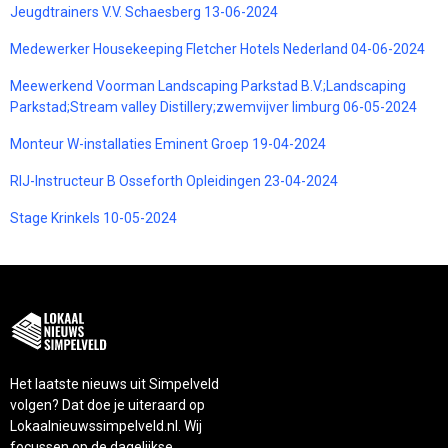
Jeugdtrainers V.V. Schaesberg 13-06-2024
Medewerker Housekeeping Fletcher Hotels Nederland 04-06-2024
Meewerkend Voorman Landscaping Parkstad B.V.;Landscaping
Parkstad;Stream valley Distillery;zwemvijver limburg 06-05-2024
Monteur W-installaties Eminent Groep 19-04-2024
RIJ-Instructeur B Osseforth Opleidingen 23-04-2024
Stage Krinkels 10-05-2024
Het laatste nieuws uit Simpelveld
volgen? Dat doe je uiteraard op
Lokaalnieuwssimpelveld.nl. Wij
focussen op de dagelijkse