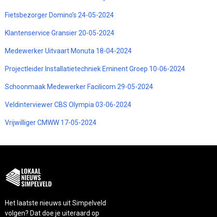
Fietsbezorger Domino’s 24-05-2024
Klantenservice Gransier 20-05-2024
Medewerker Uitvaart Monuta 18-04-2024
Projectleider Installatietechniek Eminent Groep 10-06-2024
Schoonmaak Medewerker Facilicom 29-05-2024
Veldinterviewer CBS Olympia 03-06-2024
Vrijwilliger CMWW 17-05-2024
Het laatste nieuws uit Simpelveld
volgen? Dat doe je uiteraard op