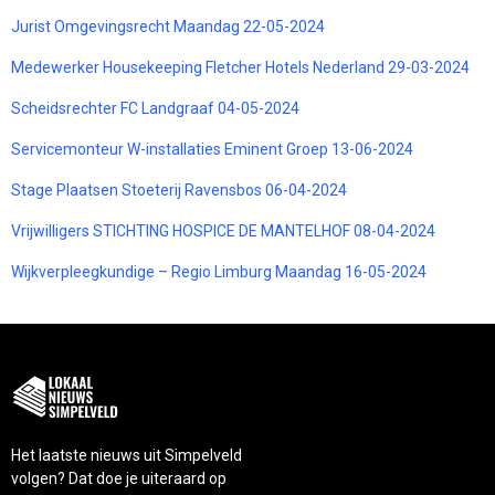
Jurist Omgevingsrecht Maandag 22-05-2024
Medewerker Housekeeping Fletcher Hotels Nederland 29-03-2024
Scheidsrechter FC Landgraaf 04-05-2024
Servicemonteur W-installaties Eminent Groep 13-06-2024
Stage Plaatsen Stoeterij Ravensbos 06-04-2024
Vrijwilligers STICHTING HOSPICE DE MANTELHOF 08-04-2024
Wijkverpleegkundige – Regio Limburg Maandag 16-05-2024
Het laatste nieuws uit Simpelveld
volgen? Dat doe je uiteraard op