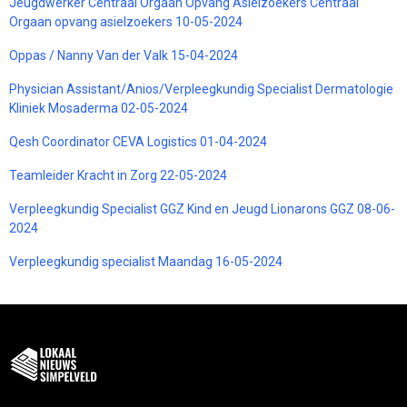
Jeugdwerker Centraal Orgaan Opvang Asielzoekers Centraal
Orgaan opvang asielzoekers 10-05-2024
Oppas / Nanny Van der Valk 15-04-2024
Physician Assistant/Anios/Verpleegkundig Specialist Dermatologie
Kliniek Mosaderma 02-05-2024
Qesh Coordinator CEVA Logistics 01-04-2024
Teamleider Kracht in Zorg 22-05-2024
Verpleegkundig Specialist GGZ Kind en Jeugd Lionarons GGZ 08-06-
2024
Verpleegkundig specialist Maandag 16-05-2024