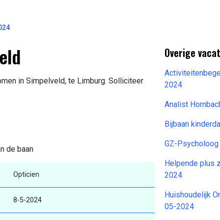
024
eld
Overige vacat
Activiteitenbeg
men in Simpelveld, te Limburg. Solliciteer
2024
Analist Hornba
Bijbaan kinderd
GZ-Psycholoog 
an de baan
Helpende plus 
Opticien
2024
Huishoudelijk O
8-5-2024
05-2024