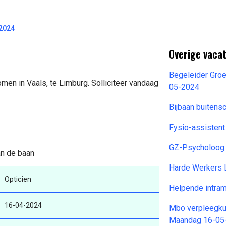
-2024
Overige vacat
Begeleider Gro
omen in Vaals, te Limburg. Solliciteer vandaag
05-2024
Bijbaan buiten
Fysio-assisten
GZ-Psycholoog
an de baan
Harde Werkers 
Opticien
Helpende intra
16-04-2024
Mbo verpleegkun
Maandag 16-05