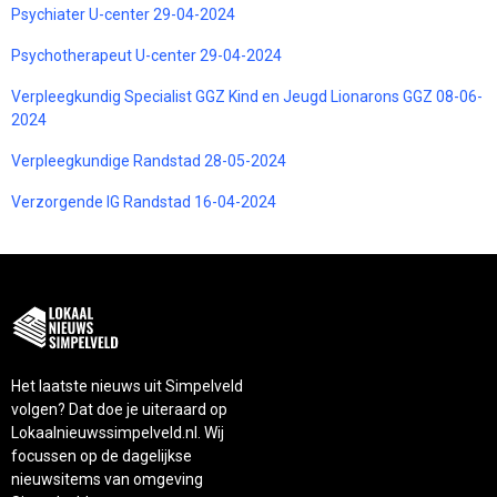
Psychiater U-center 29-04-2024
Psychotherapeut U-center 29-04-2024
Verpleegkundig Specialist GGZ Kind en Jeugd Lionarons GGZ 08-06-
2024
Verpleegkundige Randstad 28-05-2024
Verzorgende IG Randstad 16-04-2024
Het laatste nieuws uit Simpelveld
volgen? Dat doe je uiteraard op
Lokaalnieuwssimpelveld.nl. Wij
focussen op de dagelijkse
nieuwsitems van omgeving