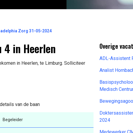
iladelphia Zorg 31-05-2024
 4 in Heerlen
Overige vacat
ADL-Assistent 
ekomen in Heerlen, te Limburg. Solliciteer
Analist Hornba
Basispsycholoo
Medisch Centr
Bewegingsagoog
 details van de baan
Doktersassisten
Begeleider
2024
Medewerker C