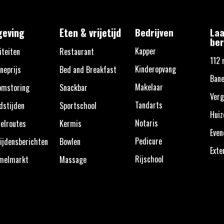
eving
Eten & vrijetijd
Bedrijven
Laa
ber
Kapper
iteiten
Restaurant
112 
Kinderopvang
neprijs
Bed and Breakfast
Bane
Makelaar
omstoring
Snackbar
Verg
Tandarts
dstijden
Sportschool
Huiz
Notaris
elroutes
Kermis
Eve
Pedicure
ijdensberichten
Bowlen
Exte
Rijschool
melmarkt
Massage