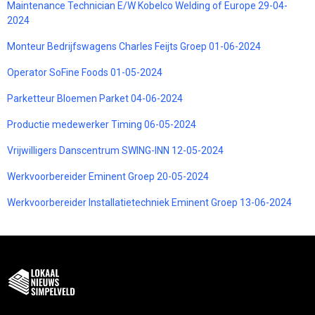
Maintenance Technician E/W Kobelco Welding of Europe 29-04-
2024
Monteur Bedrijfswagens Charles Feijts Groep 01-06-2024
Operator SoFine Foods 01-05-2024
Parketteur Bloemen Parket 04-06-2024
Productie medewerker Timing 06-05-2024
Vrijwilligers Danscentrum SWING-INN 12-05-2024
Werkvoorbereider Eminent Groep 20-05-2024
Werkvoorbereider Installatietechniek Eminent Groep 13-06-2024