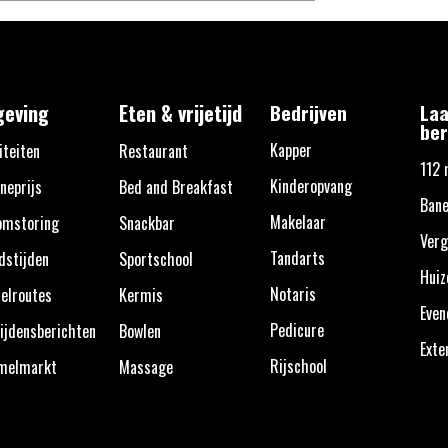
eving
Eten & vrijetijd
Bedrijven
Laa
ber
Kapper
iteiten
Restaurant
112 
Kinderopvang
neprijs
Bed and Breakfast
Bane
Makelaar
omstoring
Snackbar
Verg
Tandarts
dstijden
Sportschool
Huiz
Notaris
elroutes
Kermis
Eve
Pedicure
ijdensberichten
Bowlen
Exte
Rijschool
melmarkt
Massage