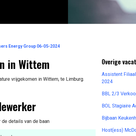
sers Energy Group 06-05-2024
n in Wittem
Overige vacat
Assistent Filia
ure vrijgekomen in Wittem, te Limburg.
2024
BBL 2/3 Verko
dewerker
BOL Stagiaire A
Bijbaan Keuken
r de details van de baan
Host(ess) McDo