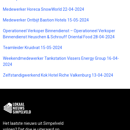
Medewerker Horeca SnowWorld 22-04-2024
Medewerker Ontbijt Bastion Hotels 15-05-2024
Operationeel Verkoper Binnendienst – Operationeel Verkoper
Binnendienst Heuschen & Schrouff Oriental Food 28-04-2024
Teamleider Kruidvat 15-05-2024
Weekendmedewerker Tankstation Vissers Energy Group 16-04-
2024
Zelfstandigwerkend Kok Hotel Riche Valkenburg 13-04-2024
Het laatste nieuws uit Simpelveld
volgen? Dat doe je uiteraard op