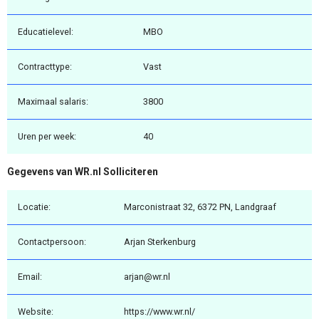
Educatielevel:
MBO
Contracttype:
Vast
Maximaal salaris:
3800
Uren per week:
40
Gegevens van WR.nl Solliciteren
Locatie:
Marconistraat 32, 6372 PN, Landgraaf
Contactpersoon:
Arjan Sterkenburg
Email:
arjan@wr.nl
Website:
https://www.wr.nl/