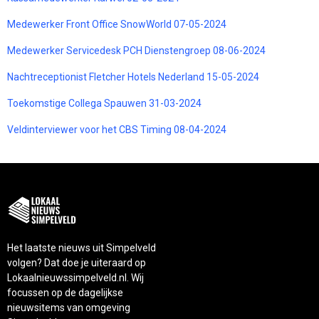
Medewerker Front Office SnowWorld 07-05-2024
Medewerker Servicedesk PCH Dienstengroep 08-06-2024
Nachtreceptionist Fletcher Hotels Nederland 15-05-2024
Toekomstige Collega Spauwen 31-03-2024
Veldinterviewer voor het CBS Timing 08-04-2024
Het laatste nieuws uit Simpelveld
volgen? Dat doe je uiteraard op
Lokaalnieuwssimpelveld.nl. Wij
focussen op de dagelijkse
nieuwsitems van omgeving