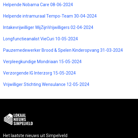
Helpende Nobama Care 08-06-2024
Helpende intramuraal Tempo-Team 30-04-2024
Intakevrijwilliger WijZijnVrijwilligers 02-04-2024
Longfunctieanalist VieCuri 10-05-2024
Pauzemedewerker Brood & Spelen Kinderopvang 31-03-2024
Verpleegkundige Mondriaan 15-05-2024
Verzorgende IG Interzorg 15-05-2024
Vrijwilliger Stichting Wensulance 12-05-2024
Het laatste nieuws uit Simpelveld