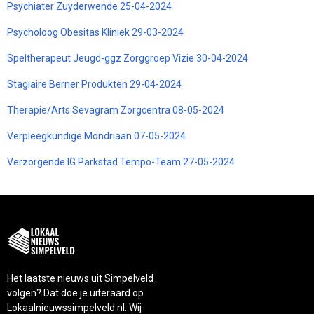
Psychiater Zuyderwende 25-04-2024
Psycholoog Obesitas Kliniek 29-03-2024
Speltherapeut Jeugd-ggz Zorggroep Vizie 30-04-2024
Stagiaire Berner Produkten 29-04-2024
Therapie/Arts Sevagram Zorgcentra 08-05-2024
Verpleegkundige Mondriaan 07-05-2024
Verzorgende IG Parkstad Tempo-Team 27-05-2024
Het laatste nieuws uit Simpelveld
volgen? Dat doe je uiteraard op
Lokaalnieuwssimpelveld.nl. Wij