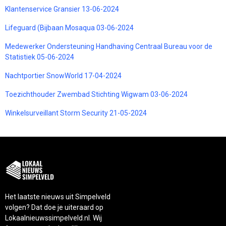
Klantenservice Gransier 13-06-2024
Lifeguard (Bijbaan Mosaqua 03-06-2024
Medewerker Ondersteuning Handhaving Centraal Bureau voor de
Statistiek 05-06-2024
Nachtportier SnowWorld 17-04-2024
Toezichthouder Zwembad Stichting Wigwam 03-06-2024
Winkelsurveillant Storm Security 21-05-2024
Het laatste nieuws uit Simpelveld
volgen? Dat doe je uiteraard op
Lokaalnieuwssimpelveld.nl. Wij