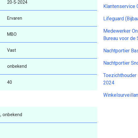
20-5-2024
Klantenservice 
Ervaren
Lifeguard (Bij
Medewerker Ond
MBO
Bureau voor de 
Vast
Nachtportier Ba
Nachtportier S
onbekend
Toezichthouder
40
2024
Winkelsurveilla
, onbekend