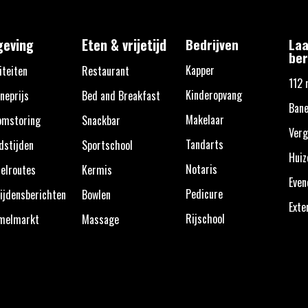
eving
Eten & vrijetijd
Bedrijven
Laa
ber
Kapper
iteiten
Restaurant
112 
Kinderopvang
neprijs
Bed and Breakfast
Bane
Makelaar
omstoring
Snackbar
Verg
Tandarts
dstijden
Sportschool
Huiz
Notaris
elroutes
Kermis
Eve
Pedicure
ijdensberichten
Bowlen
Exte
Rijschool
melmarkt
Massage