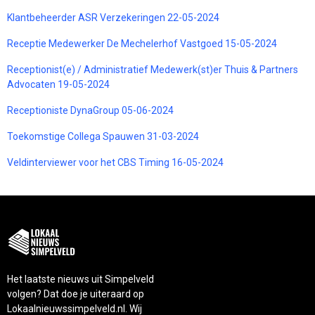
Klantbeheerder ASR Verzekeringen 22-05-2024
Receptie Medewerker De Mechelerhof Vastgoed 15-05-2024
Receptionist(e) / Administratief Medewerk(st)er Thuis & Partners
Advocaten 19-05-2024
Receptioniste DynaGroup 05-06-2024
Toekomstige Collega Spauwen 31-03-2024
Veldinterviewer voor het CBS Timing 16-05-2024
Het laatste nieuws uit Simpelveld
volgen? Dat doe je uiteraard op
Lokaalnieuwssimpelveld.nl. Wij