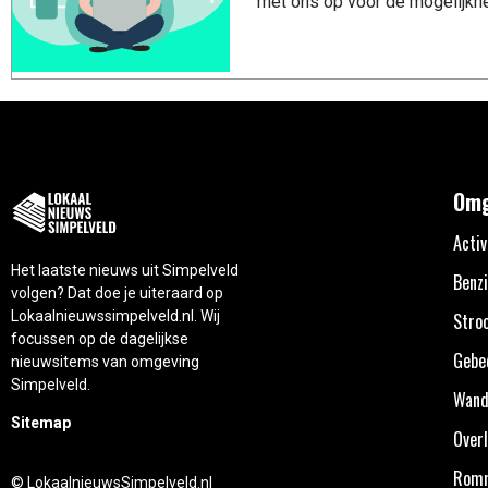
met ons op voor de mogelijkhe
Omg
Activ
Het laatste nieuws uit Simpelveld
Benzi
volgen? Dat doe je uiteraard op
Lokaalnieuwssimpelveld.nl. Wij
Stro
focussen op de dagelijkse
Gebe
nieuwsitems van omgeving
Simpelveld.
Wand
Sitemap
Overl
Rom
© LokaalnieuwsSimpelveld.nl