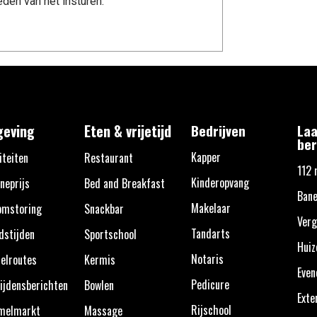
den van het insturen.
eving
Eten & vrijetijd
Bedrijven
Laa
ber
Kapper
iteiten
Restaurant
112 
Kinderopvang
neprijs
Bed and Breakfast
Bane
Makelaar
omstoring
Snackbar
Verg
Tandarts
dstijden
Sportschool
Huiz
Notaris
elroutes
Kermis
Eve
Pedicure
ijdensberichten
Bowlen
Exte
Rijschool
melmarkt
Massage