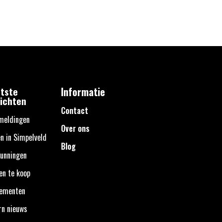
tste
Informatie
ichten
Contact
meldingen
Over ons
n in Simpelveld
Blog
unningen
en te koop
nementen
rn nieuws