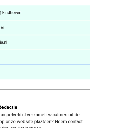
P, Eindhoven
jer
a.nl
Redactie
impelveld.nl verzamelt vacatures uit de
re op onze website plaatsen? Neem contact