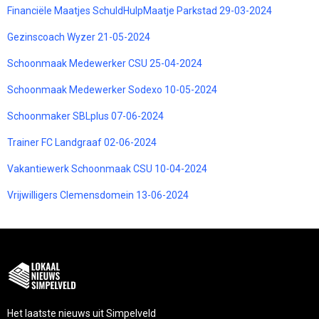
Financiële Maatjes SchuldHulpMaatje Parkstad 29-03-2024
Gezinscoach Wyzer 21-05-2024
Schoonmaak Medewerker CSU 25-04-2024
Schoonmaak Medewerker Sodexo 10-05-2024
Schoonmaker SBLplus 07-06-2024
Trainer FC Landgraaf 02-06-2024
Vakantiewerk Schoonmaak CSU 10-04-2024
Vrijwilligers Clemensdomein 13-06-2024
Het laatste nieuws uit Simpelveld