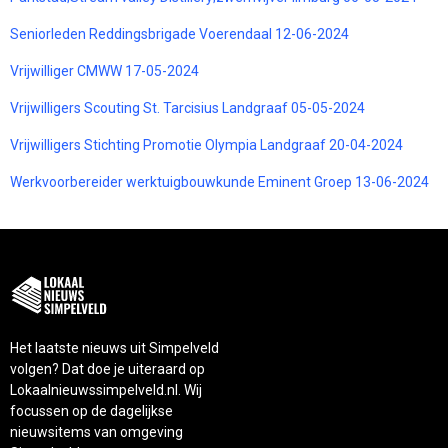
Seniorleden Reddingsbrigade Voerendaal 12-06-2024
Vrijwilliger CMWW 17-05-2024
Vrijwilligers Scouting St. Tarcisius Landgraaf 05-05-2024
Vrijwilligers Stichting Promotie Olympia Landgraaf 20-04-2024
Werkvoorbereider werktuigbouwkunde Eminent Groep 13-06-2024
Het laatste nieuws uit Simpelveld
volgen? Dat doe je uiteraard op
Lokaalnieuwssimpelveld.nl. Wij
focussen op de dagelijkse
nieuwsitems van omgeving