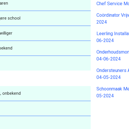
aren
Chef Service M
Coördinator Vrij
gere school
2024
jwilliger
Leerling Instal
06-2024
bekend
Onderhoudsmont
04-06-2024
Ondersteuners 
04-05-2024
Schoonmaak Med
, onbekend
05-2024