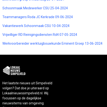
Schoonmaak Medewerker CSU 25-04-2024
Teammanagers Roda JC Kerkrade 09-06-2024
Vakantiewerk Schoonmaak CSU 10-04-2024
Vrijwilliger RD Reinigingsdiensten Rd4 07-05-2024
Werkvoorbereider werktuigbouwkunde Eminent Groep 13-06-2024
Het laatste nieuws uit Simpelveld
volgen? Dat doe je uiteraard op
Lokaalnieuwssimpelveld.nl. Wij
focussen op de dagelijkse
nieuwsitems van omgeving