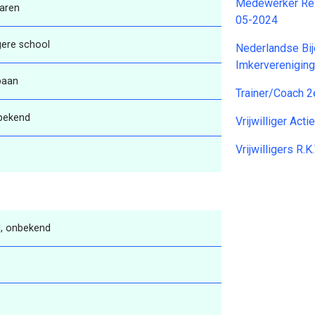
Medewerker Rei
aren
05-2024
gere school
Nederlandse Bi
Imkerverenigin
baan
Trainer/Coach 2
bekend
Vrijwilliger Ac
Vrijwilligers R.
, onbekend