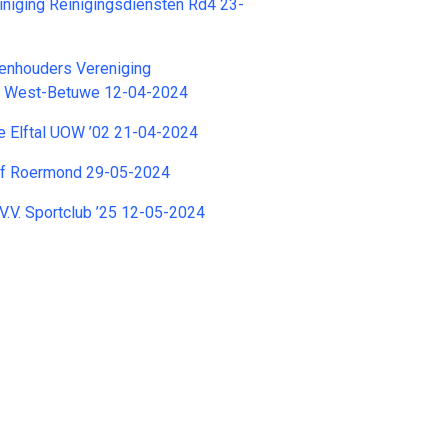
niging Reinigingsdiensten Rd4 23-
jenhouders Vereniging
g West-Betuwe 12-04-2024
e Elftal UOW ’02 21-04-2024
tief Roermond 29-05-2024
K.V.V. Sportclub ’25 12-05-2024