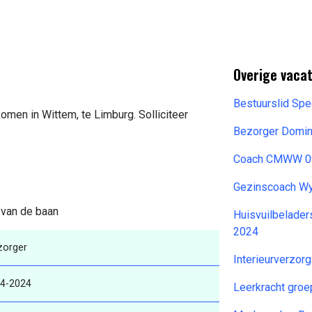
Overige vacat
Bestuurslid Spee
omen in Wittem, te Limburg. Solliciteer
Bezorger Domin
Coach CMWW 0
Gezinscoach W
s van de baan
Huisvuilbelader
2024
zorger
Interieurverzor
-4-2024
Leerkracht gro