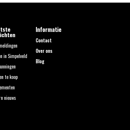
tste
Informatie
ichten
Contact
meldingen
Over ons
n in Simpelveld
Blog
unningen
en te koop
nementen
rn nieuws