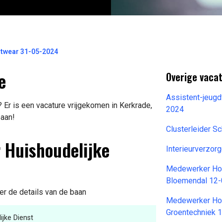
otwear 31-05-2024
e
Overige vacat
Assistent-jeugd
Er is een vacature vrijgekomen in Kerkrade,
2024
baan!
Clusterleider 
 Huishoudelijke
Interieurverzor
Medewerker Hou
Bloemendal 12
er de details van de baan
Medewerker Hov
Groentechniek 
jke Dienst