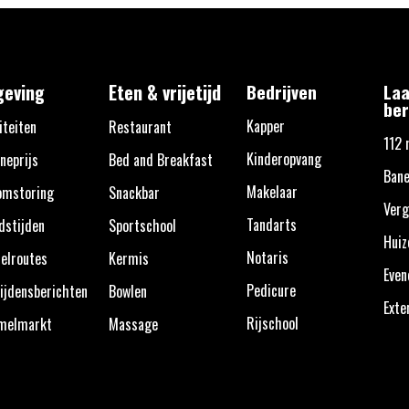
eving
Eten & vrijetijd
Bedrijven
Laa
ber
Kapper
iteiten
Restaurant
112 
Kinderopvang
neprijs
Bed and Breakfast
Bane
Makelaar
omstoring
Snackbar
Verg
Tandarts
dstijden
Sportschool
Huiz
Notaris
elroutes
Kermis
Eve
Pedicure
ijdensberichten
Bowlen
Exte
Rijschool
melmarkt
Massage