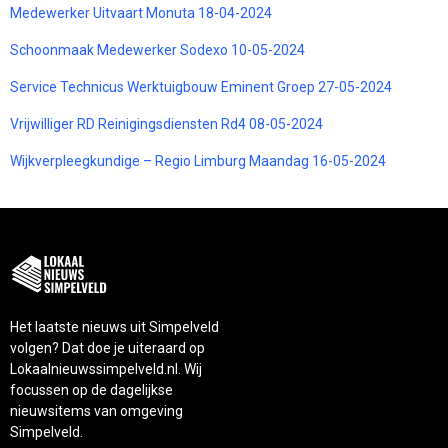
Medewerker Uitvaart Monuta 18-04-2024
Schoonmaak Medewerker Sodexo 10-05-2024
Service Technicus Werktuigbouw Eminent Groep 27-05-2024
Vrijwilliger RD Reinigingsdiensten Rd4 08-05-2024
Wijkverpleegkundige – Regio Limburg Maandag 16-05-2024
Het laatste nieuws uit Simpelveld
volgen? Dat doe je uiteraard op
Lokaalnieuwssimpelveld.nl. Wij
focussen op de dagelijkse
nieuwsitems van omgeving
Simpelveld.