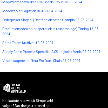
Magazijnmedewerker TCK Sports Group 28-05-2024
Medewerker Logistiek IKEA 21-04-2024
Orderpicker Slagerij | Ochtend diensten Olympia 03-06-2024
Productiemedewerker operatiekits (assemblage) Timing 16-05-
2024
Retail Talent Kruidvat 12-06-2024
Supply Chain Process Specialist AXS Logistiek Venlo 03-04-2024
Vrachtwagenchauffeur Wolfram Chain 23-05-2024
Het laatste nieuws uit Simpelveld
volgen? Dat doe je uiteraard op