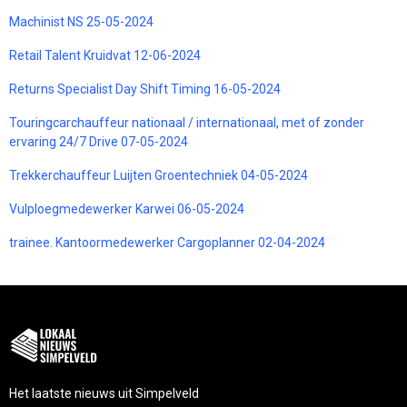
Machinist NS 25-05-2024
Retail Talent Kruidvat 12-06-2024
Returns Specialist Day Shift Timing 16-05-2024
Touringcarchauffeur nationaal / internationaal, met of zonder
ervaring 24/7 Drive 07-05-2024
Trekkerchauffeur Luijten Groentechniek 04-05-2024
Vulploegmedewerker Karwei 06-05-2024
trainee. Kantoormedewerker Cargoplanner 02-04-2024
Het laatste nieuws uit Simpelveld