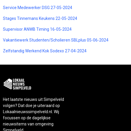
Service Medewerker DSG 27-05-2024
Stages Tinnemans Keukens 22-05-2024
Supervisor ANWB Timing 16-05-2024
Vakantiewerk Studenten/Scholieren SBLplus 05-06-2024
Zelfstandig Werkend Kok Sodexo 27-04-2024
Het laatste nieuws uit Simpelveld
volgen? Dat doe je uiteraard op
Lokaalnieuwssimpelveld.nl. Wij
focussen op de dagelijkse
nieuwsitems van omgeving
Simpelveld.