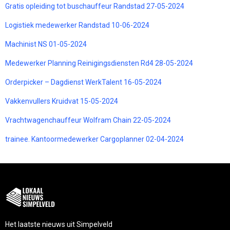
Gratis opleiding tot buschauffeur Randstad 27-05-2024
Logistiek medewerker Randstad 10-06-2024
Machinist NS 01-05-2024
Medewerker Planning Reinigingsdiensten Rd4 28-05-2024
Orderpicker – Dagdienst WerkTalent 16-05-2024
Vakkenvullers Kruidvat 15-05-2024
Vrachtwagenchauffeur Wolfram Chain 22-05-2024
trainee. Kantoormedewerker Cargoplanner 02-04-2024
Het laatste nieuws uit Simpelveld