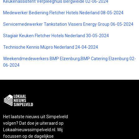
Keukenassistent Verpleeghuis Bergweide 02-06-2024
Medewerker Bediening Fletcher Hotels Nederland 08-05-2024
Servicemedewerker Tankstation Vissers Energy Group 06-05-2024
Stagiair Keuken Fletcher Hotels Nederland 30-05-2024
Technische Kennis Müpro Nederland 24-04-2024
Weekendmedewerkers BMP Elzenburg;BMP Catering Elzenburg 02-
06-2024
Het laatste nieuws uit Simpelveld
volgen? Dat doe je uiteraard op
Lokaalnieuwssimpelveld.nl. Wij
focussen op de dagelijkse