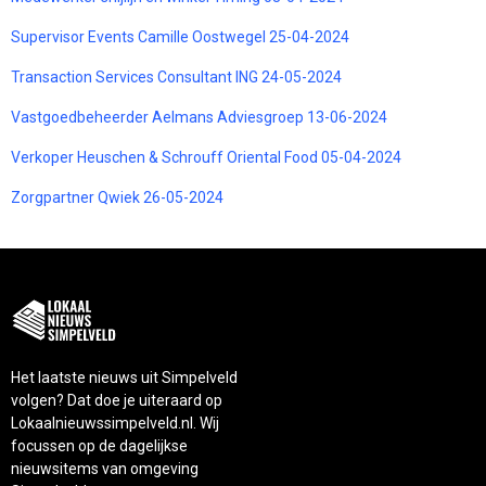
Supervisor Events Camille Oostwegel 25-04-2024
Transaction Services Consultant ING 24-05-2024
Vastgoedbeheerder Aelmans Adviesgroep 13-06-2024
Verkoper Heuschen & Schrouff Oriental Food 05-04-2024
Zorgpartner Qwiek 26-05-2024
Het laatste nieuws uit Simpelveld
volgen? Dat doe je uiteraard op
Lokaalnieuwssimpelveld.nl. Wij
focussen op de dagelijkse
nieuwsitems van omgeving