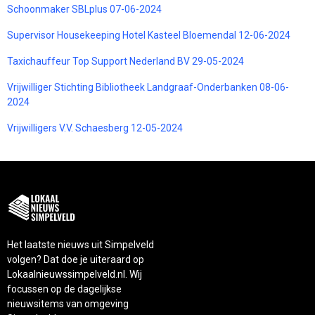
Schoonmaker SBLplus 07-06-2024
Supervisor Housekeeping Hotel Kasteel Bloemendal 12-06-2024
Taxichauffeur Top Support Nederland BV 29-05-2024
Vrijwilliger Stichting Bibliotheek Landgraaf-Onderbanken 08-06-
2024
Vrijwilligers V.V. Schaesberg 12-05-2024
Het laatste nieuws uit Simpelveld
volgen? Dat doe je uiteraard op
Lokaalnieuwssimpelveld.nl. Wij
focussen op de dagelijkse
nieuwsitems van omgeving