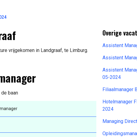
024
raaf
Overige vacat
Assistent Mana
re vrijgekomen in Landgraaf, te Limburg.
Assistent Mana
Assistent Mana
tmanager
05-2024
Filiaalmanager 
n de baan
Hotelmanager Fl
manager
2024
Managing Direc
Opleidingsmana