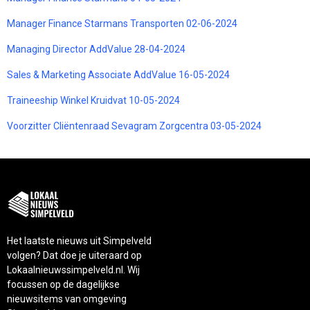
Manager Finance Starmans Transporten 02-06-2024
Managing Director AddValue 28-04-2024
Sales & Marketing Associate AddValue 16-05-2024
Traineeship Winkel Kruidvat 10-05-2024
Voorzitter Cliëntenraad Sevagram Zorgcentra 03-05-2024
Het laatste nieuws uit Simpelveld
volgen? Dat doe je uiteraard op
Lokaalnieuwssimpelveld.nl. Wij
focussen op de dagelijkse
nieuwsitems van omgeving