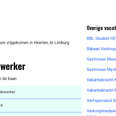
Overige vacat
BBL Student H
re vrijgekomen in Heerlen, te Limburg.
Bijbaan Verkoo
Gastvrouw Mond
ewerker
Gastvrouw Mys
an de baan
Vakantiekracht
Vakantiekracht
dewerker
Verfspecialist 
24
Verkoopmedewer