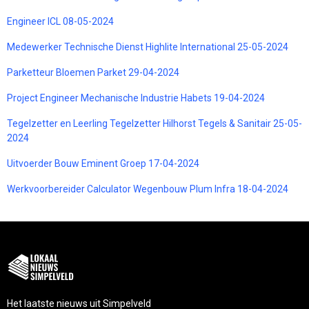
Engineer ICL 08-05-2024
Medewerker Technische Dienst Highlite International 25-05-2024
Parketteur Bloemen Parket 29-04-2024
Project Engineer Mechanische Industrie Habets 19-04-2024
Tegelzetter en Leerling Tegelzetter Hilhorst Tegels & Sanitair 25-05-
2024
Uitvoerder Bouw Eminent Groep 17-04-2024
Werkvoorbereider Calculator Wegenbouw Plum Infra 18-04-2024
Het laatste nieuws uit Simpelveld