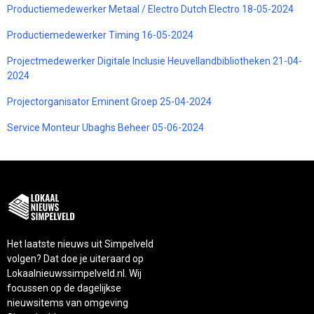
Productiemedewerker Metaal / Electro Dutch Electro 18-05-2024
Productiemedewerker Timing 16-05-2024
Projectmedewerker Digitale Inclusie Heuvellandbibliotheken 21-04-
2024
Projectorganisator Eminent Groep 25-04-2024
Service Monteur Ubaghs Beheer 05-06-2024
Het laatste nieuws uit Simpelveld
volgen? Dat doe je uiteraard op
Lokaalnieuwssimpelveld.nl. Wij
focussen op de dagelijkse
nieuwsitems van omgeving