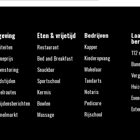
eving
Eten & vrijetijd
Bedrijven
Laa
ber
Kapper
iteiten
Restaurant
112 
Kinderopvang
neprijs
Bed and Breakfast
Bane
Makelaar
omstoring
Snackbar
Verg
Tandarts
dstijden
Sportschool
Huiz
Notaris
elroutes
Kermis
Eve
Pedicure
ijdensberichten
Bowlen
Exte
Rijschool
melmarkt
Massage