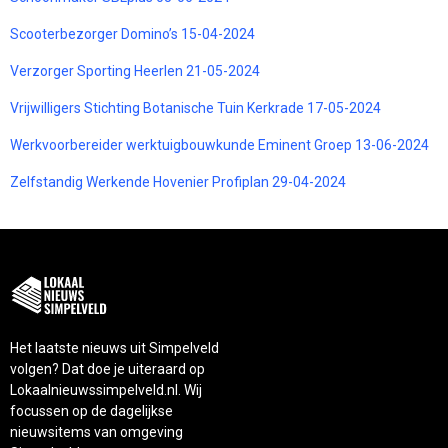
Scooterbezorger Domino’s 15-04-2024
Verzorger Sporting Heerlen 21-05-2024
Vrijwilligers Stichting Botanische Tuin Kerkrade 17-05-2024
Werkvoorbereider werktuigbouwkunde Eminent Groep 13-06-2024
Zelfstandig Werkende Hovenier Profiplan 29-04-2024
Het laatste nieuws uit Simpelveld
volgen? Dat doe je uiteraard op
Lokaalnieuwssimpelveld.nl. Wij
focussen op de dagelijkse
nieuwsitems van omgeving