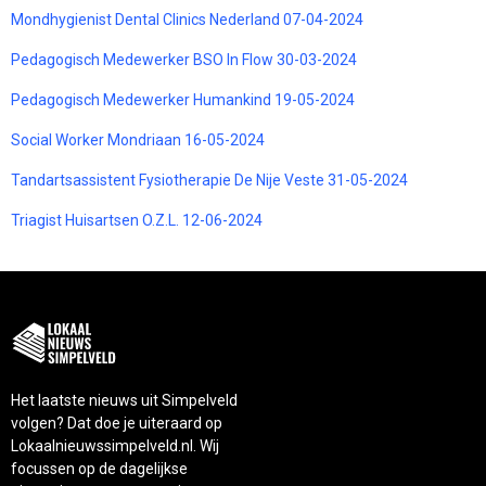
Mondhygienist Dental Clinics Nederland 07-04-2024
Pedagogisch Medewerker BSO In Flow 30-03-2024
Pedagogisch Medewerker Humankind 19-05-2024
Social Worker Mondriaan 16-05-2024
Tandartsassistent Fysiotherapie De Nije Veste 31-05-2024
Triagist Huisartsen O.Z.L. 12-06-2024
Het laatste nieuws uit Simpelveld
volgen? Dat doe je uiteraard op
Lokaalnieuwssimpelveld.nl. Wij
focussen op de dagelijkse